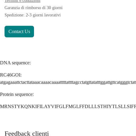
Termini e condizioni
Garanzia di rimborso di 30 giorni
Spedizione: 2-3 giorni lavorativi
Contact Us
DNA sequence:
RC46GOI:
atgagaaattctacttataaacaaaacaaaatttttattttagcctatgttatatttggattgttcatgggtctatt
Protein sequence:
MRNSTYKQNKIFILAYVIFGLFMGLFFDLLLSTHIYTLSLLSIFF
Feedback clienti