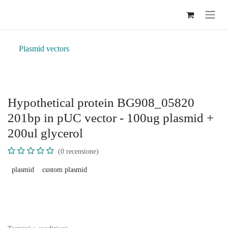
Passa al contenuto
Plasmid vectors
Hypothetical protein BG908_05820
201bp in pUC vector - 100ug plasmid +
200ul glycerol
(0 recensione)
plasmid
custom plasmid